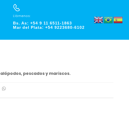
Llámenos:
Bs. As: +54 9 11 6511-1863
Mar del Plata: +54 9223680-6102
falópodos, pescados y mariscos.