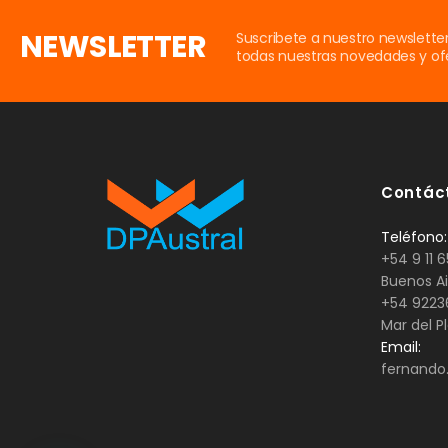
NEWSLETTER
Suscribete a nuestro newsletter
todas nuestras novedades y ofe
Contác
Teléfono:
+54 9 11 6
Buenos Ai
+54 9223
Mar del P
Email:
fernando