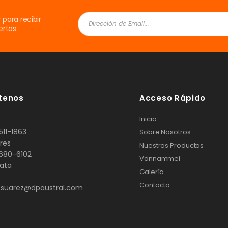
 para recibir
rtas.
tenos
Acceso Rápido
Inicio
511-1863
Sobre Nosotros
res
Nuestros Productos
680-6102
Vannammei
lata
Galería
Contacto
.suarez@dpaustral.com